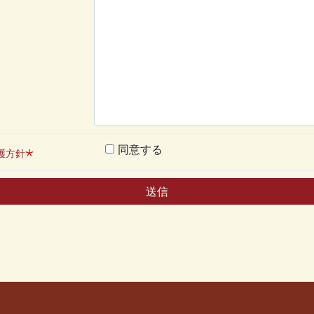
同意する
⋆
護方針