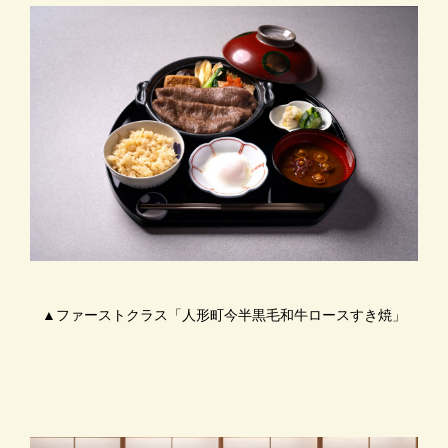
▲ファーストクラス「人形町今半黒毛和牛ロースすき焼」